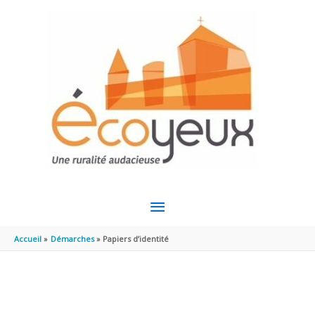
Aller au contenu
Aller au pied de page
MENU
PRINCIPAL
Accueil
Démarches
Papiers d’identité