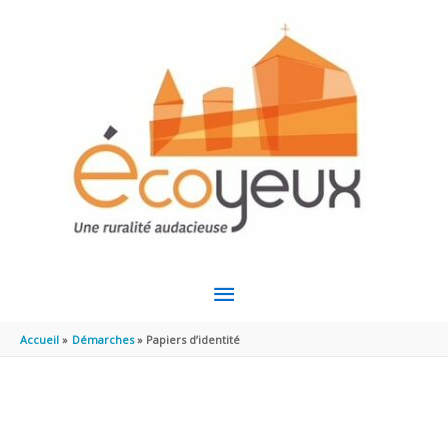
Aller au contenu
Aller au pied de page
MENU
PRINCIPAL
Accueil
Démarches
Papiers d’identité