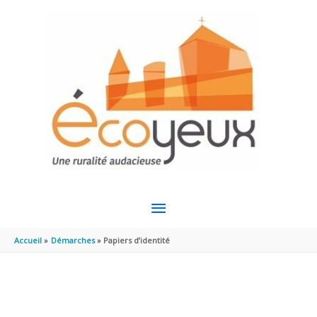
Aller au contenu
Aller au pied de page
MENU
PRINCIPAL
Accueil
Démarches
Papiers d’identité