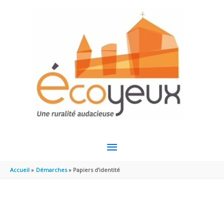
Aller au contenu
Aller au pied de page
MENU
PRINCIPAL
Accueil
Démarches
Papiers d’identité