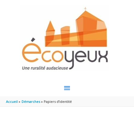
Aller au contenu
Aller au pied de page
MENU
PRINCIPAL
Accueil
Démarches
Papiers d’identité