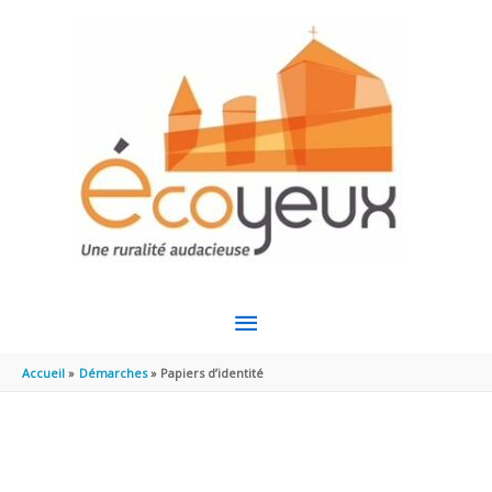
Aller au contenu
Aller au pied de page
MENU
PRINCIPAL
Accueil
Démarches
Papiers d’identité