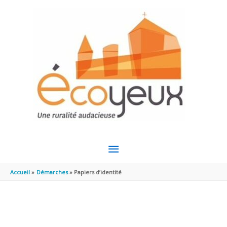
Aller au contenu
Aller au pied de page
MENU
PRINCIPAL
Accueil
Démarches
Papiers d’identité