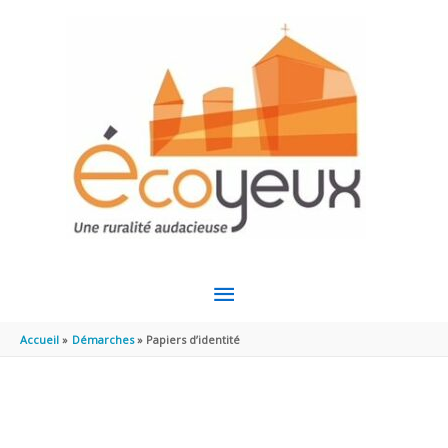
Aller au contenu
Aller au pied de page
MENU
PRINCIPAL
Accueil
Démarches
Papiers d’identité