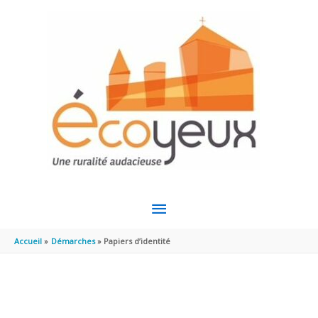
Aller au contenu
Aller au pied de page
MENU
PRINCIPAL
Accueil
Démarches
Papiers d’identité