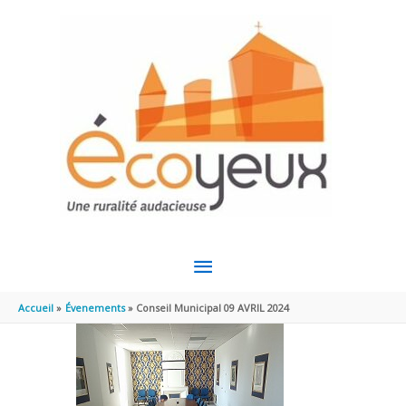
Aller au contenu
Aller au pied de page
MENU
PRINCIPAL
Accueil
Évenements
Conseil Municipal 09 AVRIL 2024